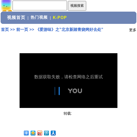
视频首页
热门视频
|
|
K-POP
首页
>>
前一页
>>
《爱游味》之”北京新踏青烧烤好去处”
更多
转载: