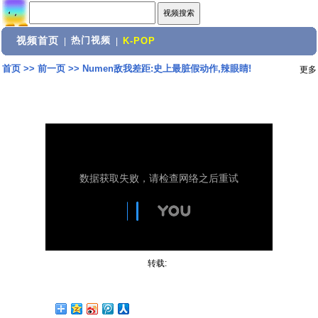
视频首页
热门视频
|
|
K-POP
首页
>>
前一页
>>
Numen敌我差距:史上最脏假动作,辣眼睛!
更多
转载: