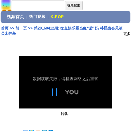
视频首页
热门视频
|
|
K-POP
首页
>>
前一页
>>
第20160412期: 盘点娱乐圈当红“后”妈 朴槿惠会见演
员宋仲基
更多
转载: