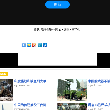
转载:
电子邮件
•
网址
•
编辑
•
HTML
印度撕毁和以色列大单
中国的武器不被
v.youku.com
v.youku.com
中国为何还服役三代机
涡扇13已经成功
v.youku.com
v.youku.com