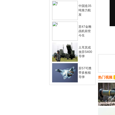
中国造35
吨推力航
发
苏47金雕
战机前世
今生
土耳其或
放弃S400
导弹
苏57可携
带多枚核
导弹
热门视频