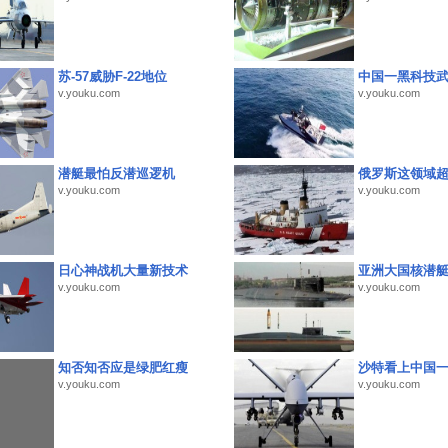
苏-57威胁F-22地位
中国一黑科技
v.youku.com
v.youku.com
潜艇最怕反潜巡逻机
俄罗斯这领域
v.youku.com
v.youku.com
日心神战机大量新技术
亚洲大国核潜
v.youku.com
v.youku.com
知否知否应是绿肥红瘦
沙特看上中国
v.youku.com
v.youku.com