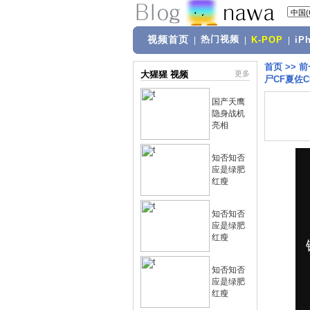
视频首页
热门视频
|
|
K-POP
|
iP
首页
>>
前
大猩猩 视频
更多
尸CF夏佐
国产天鹰
隐身战机
亮相
知否知否
应是绿肥
红瘦
知否知否
应是绿肥
红瘦
知否知否
应是绿肥
红瘦