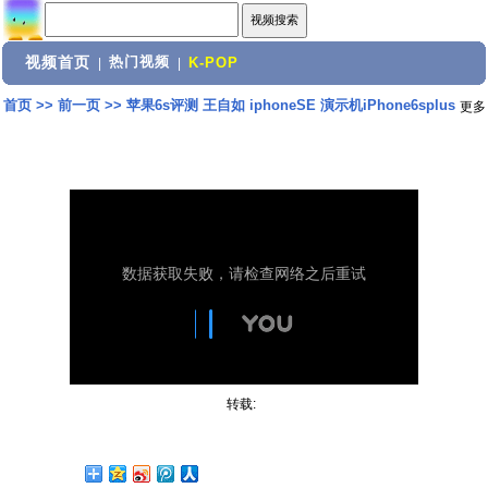
视频首页
热门视频
|
|
K-POP
首页
>>
前一页
>>
苹果6s评测 王自如 iphoneSE 演示机iPhone6splus
更多
转载: