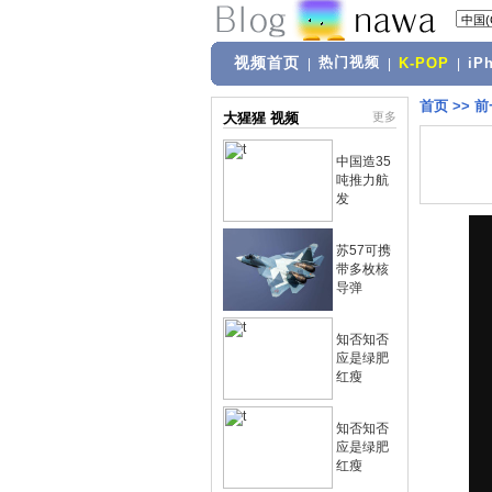
视频首页
热门视频
|
|
K-POP
|
iP
首页
>>
前
大猩猩 视频
更多
中国造35
吨推力航
发
苏57可携
带多枚核
导弹
知否知否
应是绿肥
红瘦
知否知否
应是绿肥
红瘦