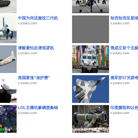
中国为何还服役三代机
知否知否应是
v.youku.com
v.youku.com
潜艇最怕反潜巡逻机
俄成立首个北
v.youku.com
v.youku.com
美国要涨“保护费”
俄军苏57另辟
v.youku.com
v.youku.com
LOL主播坑爹碉堡集锦
印度撕毁和以
v.youku.com
v.youku.com