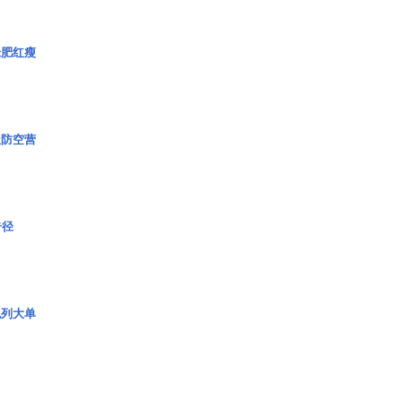
绿肥红瘦
极防空营
奇径
色列大单