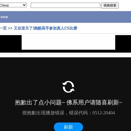
hone
一页
>>
又在逆天了!跑酷高手参加真人CS比赛