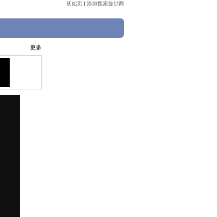
初始页
|
添加搜索提供商
更多