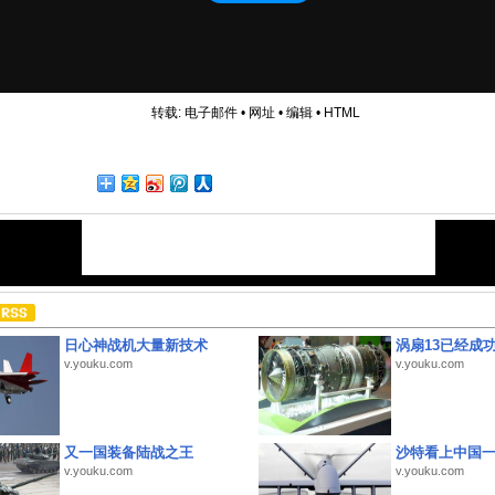
转载:
电子邮件
•
网址
•
编辑
•
HTML
日心神战机大量新技术
涡扇13已经成功
v.youku.com
v.youku.com
又一国装备陆战之王
沙特看上中国
v.youku.com
v.youku.com