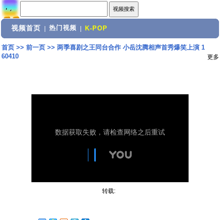
视频首页
热门视频
|
|
K-POP
首页
>>
前一页
>>
两季喜剧之王同台合作 小岳沈腾相声首秀爆笑上演 1
60410
更多
转载: