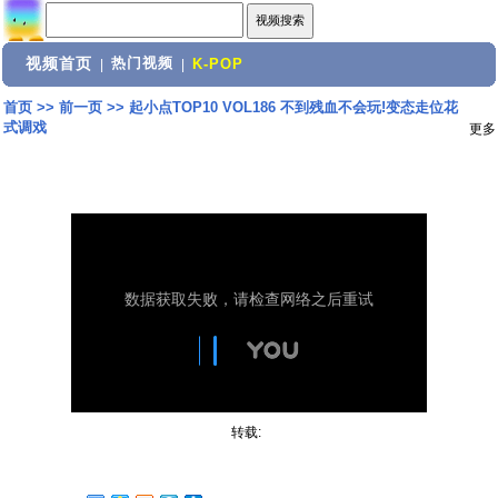
视频首页
热门视频
|
|
K-POP
首页
>>
前一页
>>
起小点TOP10 VOL186 不到残血不会玩!变态走位花
式调戏
更多
转载: