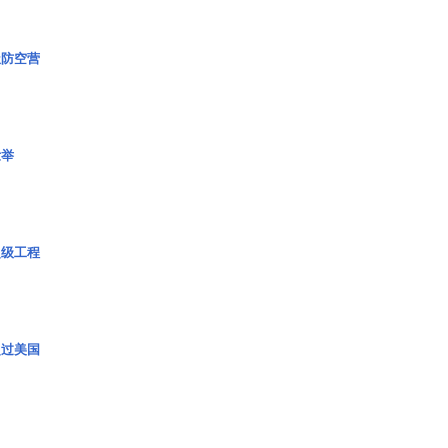
极防空营
壮举
超级工程
超过美国