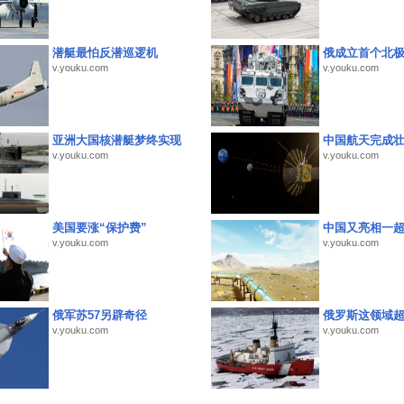
潜艇最怕反潜巡逻机
俄成立首个北
v.youku.com
v.youku.com
亚洲大国核潜艇梦终实现
中国航天完成
v.youku.com
v.youku.com
美国要涨“保护费”
中国又亮相一
v.youku.com
v.youku.com
俄军苏57另辟奇径
俄罗斯这领域
v.youku.com
v.youku.com