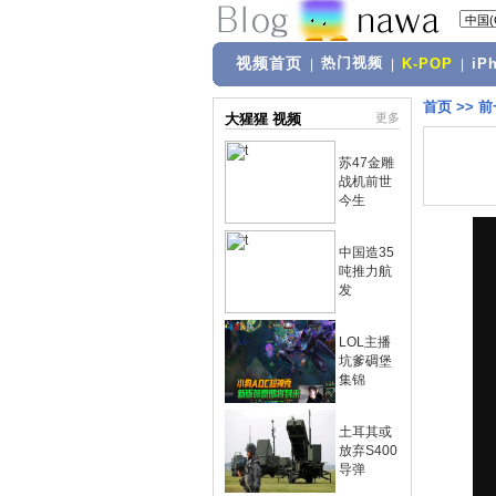
视频首页
热门视频
|
|
K-POP
|
iP
首页
>>
前
大猩猩 视频
更多
苏47金雕
战机前世
今生
中国造35
吨推力航
发
LOL主播
坑爹碉堡
集锦
土耳其或
放弃S400
导弹