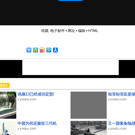
转载:
电子邮件
•
网址
•
编辑
•
HTML
涡扇13已经成功定型!
知否知否应是
v.youku.com
v.youku.com
中国为何还服役三代机
又一国装备陆
v.youku.com
v.youku.com