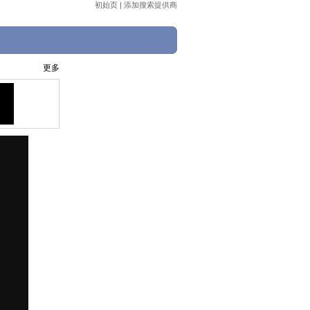
初始页
|
添加搜索提供商
更多