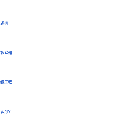
巡逻机
一款武器
超级工程
认可?