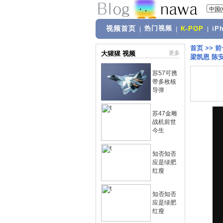
视频首页
热门视频
|
|
K-POP
|
iP
首页
>>
前
大猩猩 视频
更多
梁凯恩 陈
苏57可携
带多枚核
导弹
苏47金雕
战机前世
今生
知否知否
应是绿肥
红瘦
知否知否
应是绿肥
红瘦