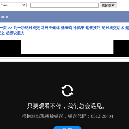
hone
一页
>>
刘一秒绝对成交 马云王健林 杨涛鸣 徐鹤宁 销售技巧 绝对成交话术 
安之 超级说服力