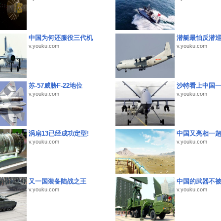
中国为何还服役三代机
潜艇最怕反潜
v.youku.com
v.youku.com
苏-57威胁F-22地位
沙特看上中国
v.youku.com
v.youku.com
涡扇13已经成功定型!
中国又亮相一
v.youku.com
v.youku.com
又一国装备陆战之王
中国的武器不被
v.youku.com
v.youku.com