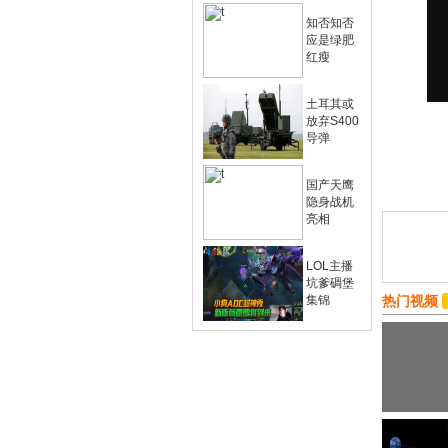
知否知否
应是绿肥
红瘦
土耳其或
放弃S400
导弹
国产天鹰
隐身战机
亮相
LOL主播
坑爹碉堡
集锦
热门视频