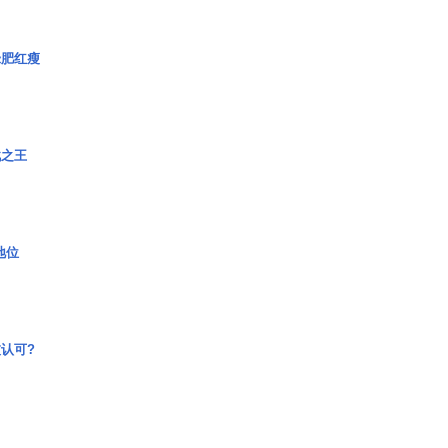
绿肥红瘦
战之王
2地位
认可?