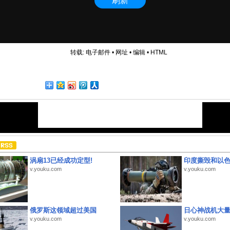
转载:
电子邮件
•
网址
•
编辑
•
HTML
涡扇13已经成功定型!
印度撕毁和以
v.youku.com
v.youku.com
俄罗斯这领域超过美国
日心神战机大
v.youku.com
v.youku.com