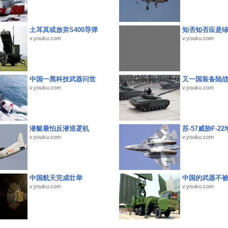
土耳其或放弃S400导弹
知否知否应是
v.youku.com
v.youku.com
中国一黑科技武器问世
又一国装备陆
v.youku.com
v.youku.com
潜艇最怕反潜巡逻机
苏-57威胁F-2
v.youku.com
v.youku.com
中国航天完成壮举
中国的武器不被
v.youku.com
v.youku.com