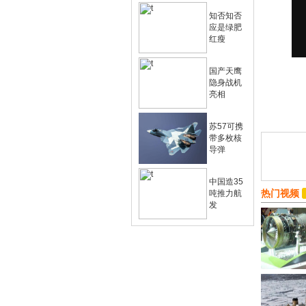
知否知否
应是绿肥
红瘦
国产天鹰
隐身战机
亮相
苏57可携
带多枚核
导弹
中国造35
热门视频
吨推力航
发