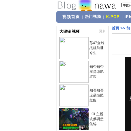
视频首页
热门视频
|
|
K-POP
|
iP
首页
>>
前
大猩猩 视频
更多
苏47金雕
战机前世
今生
知否知否
应是绿肥
红瘦
知否知否
应是绿肥
红瘦
LOL主播
坑爹碉堡
集锦