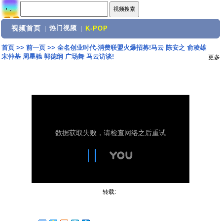
视频首页
热门视频
|
|
K-POP
首页
>>
前一页
>>
全名创业时代-消费联盟火爆招募!马云 陈安之 俞凌雄
宋仲基 周星驰 郭德纲 广场舞 马云访谈!
更多
转载: