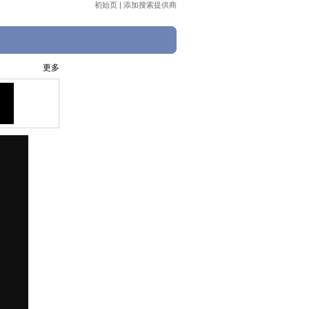
初始页
|
添加搜索提供商
更多