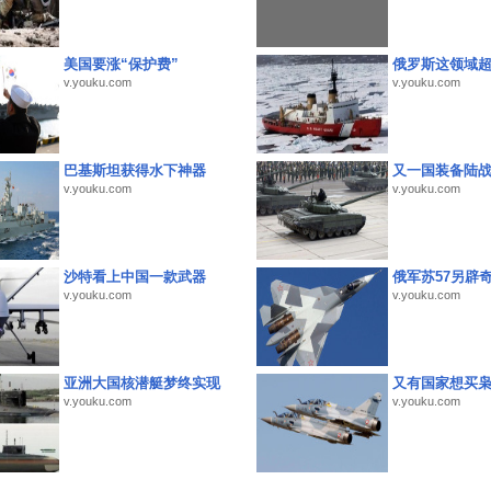
美国要涨“保护费”
俄罗斯这领域
v.youku.com
v.youku.com
巴基斯坦获得水下神器
又一国装备陆
v.youku.com
v.youku.com
沙特看上中国一款武器
俄军苏57另辟
v.youku.com
v.youku.com
亚洲大国核潜艇梦终实现
又有国家想买
v.youku.com
v.youku.com