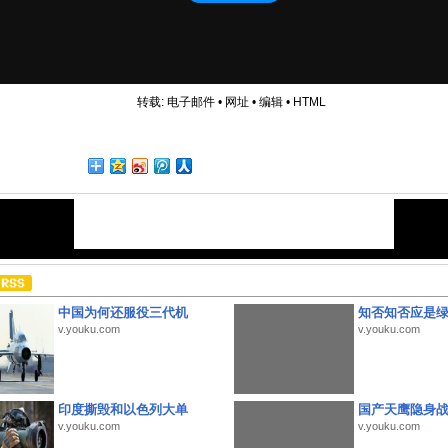
转载:
电子邮件
•
网址
•
编辑
•
HTML
中国为何还服役三代机
知否知否应是
v.youku.com
v.youku.com
印度撕毁和以色列大单
国产天鹰隐身
v.youku.com
v.youku.com