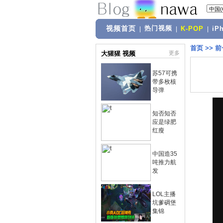
视频首页
热门视频
|
|
K-POP
|
iP
首页
>>
前
大猩猩 视频
更多
苏57可携
带多枚核
导弹
知否知否
应是绿肥
红瘦
中国造35
吨推力航
发
LOL主播
坑爹碉堡
集锦