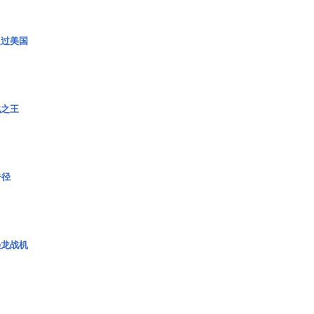
超过美国
战之王
奇径
枭龙战机