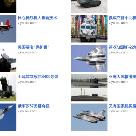
日心神战机大量新技术
俄成立首个北
v.youku.com
v.youku.com
美国要涨“保护费”
苏-57威胁F-2
v.youku.com
v.youku.com
土耳其或放弃S400导弹
亚洲大国核潜
v.youku.com
v.youku.com
俄军苏57另辟奇径
又有国家想买
v.youku.com
v.youku.com