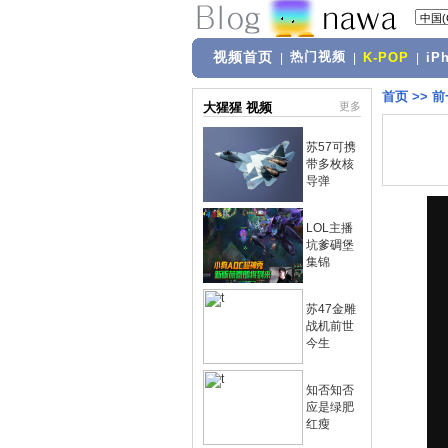
视频首页
热门视频
|
|
K-POP
|
iP
首页
>>
前
大猩猩 视频
更多
苏57可携
带多枚核
导弹
LOL主播
坑爹碉堡
集锦
苏47金雕
战机前世
今生
知否知否
应是绿肥
红瘦