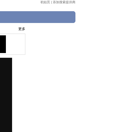
初始页
|
添加搜索提供商
更多