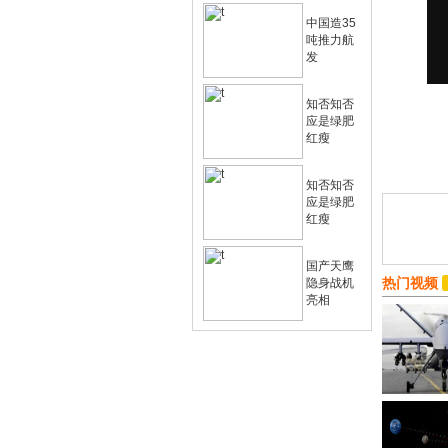
中国造35
吨推力航
发
知否知否
应是绿肥
红瘦
知否知否
应是绿肥
红瘦
国产天鹰
热门视频
隐身战机
亮相