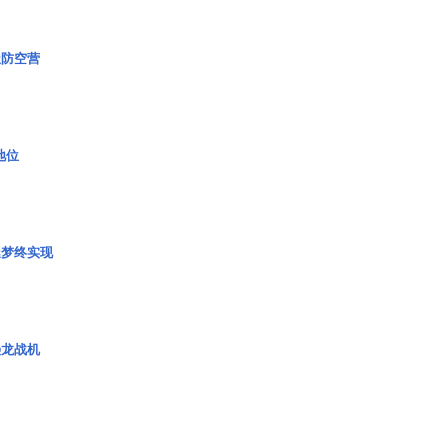
极防空营
2地位
艇梦终实现
枭龙战机