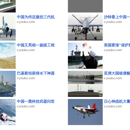
中国为何还服役三代机
沙特看上中国
v.youku.com
v.youku.com
中国又亮相一超级工程
美国要涨“保护
v.youku.com
v.youku.com
巴基斯坦获得水下神器
亚洲大国核潜
v.youku.com
v.youku.com
中国一黑科技武器问世
日心神战机大
v.youku.com
v.youku.com