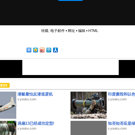
转载:
电子邮件
•
网址
•
编辑
•
HTML
潜艇最怕反潜巡逻机
印度撕毁和以
v.youku.com
v.youku.com
涡扇13已经成功定型!
知否知否应是
v.youku.com
v.youku.com