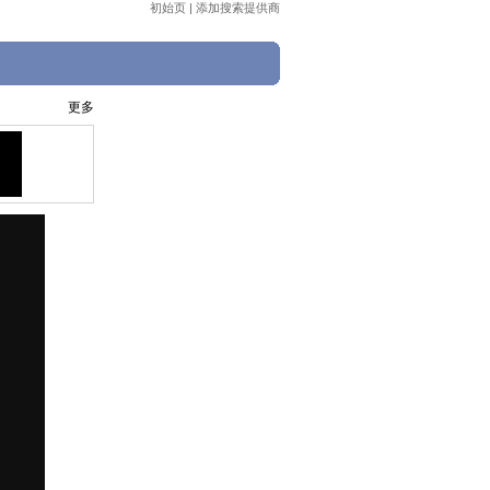
初始页
|
添加搜索提供商
更多