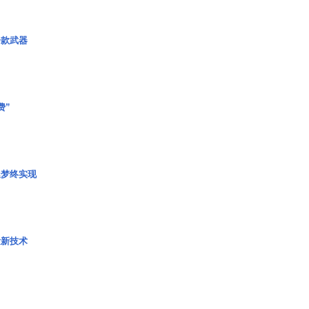
一款武器
费”
艇梦终实现
量新技术