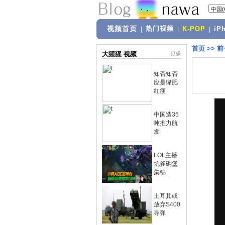
视频首页
热门视频
|
|
K-POP
|
iP
首页
>>
前
大猩猩 视频
更多
知否知否
应是绿肥
红瘦
中国造35
吨推力航
发
LOL主播
坑爹碉堡
集锦
土耳其或
放弃S400
导弹