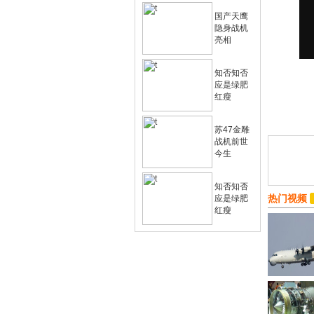
国产天鹰
隐身战机
亮相
知否知否
应是绿肥
红瘦
苏47金雕
战机前世
今生
知否知否
热门视频
应是绿肥
红瘦