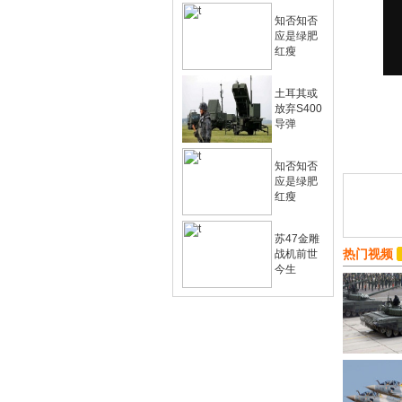
知否知否
应是绿肥
红瘦
土耳其或
放弃S400
导弹
知否知否
应是绿肥
红瘦
苏47金雕
热门视频
战机前世
今生