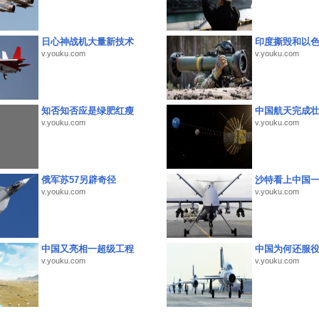
日心神战机大量新技术
印度撕毁和以
v.youku.com
v.youku.com
知否知否应是绿肥红瘦
中国航天完成
v.youku.com
v.youku.com
俄军苏57另辟奇径
沙特看上中国
v.youku.com
v.youku.com
中国又亮相一超级工程
中国为何还服
v.youku.com
v.youku.com