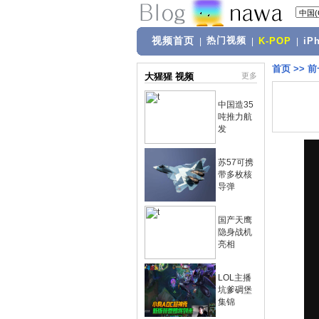
视频首页
热门视频
|
|
K-POP
|
iP
首页
>>
前
大猩猩 视频
更多
中国造35
吨推力航
发
苏57可携
带多枚核
导弹
国产天鹰
隐身战机
亮相
LOL主播
坑爹碉堡
集锦