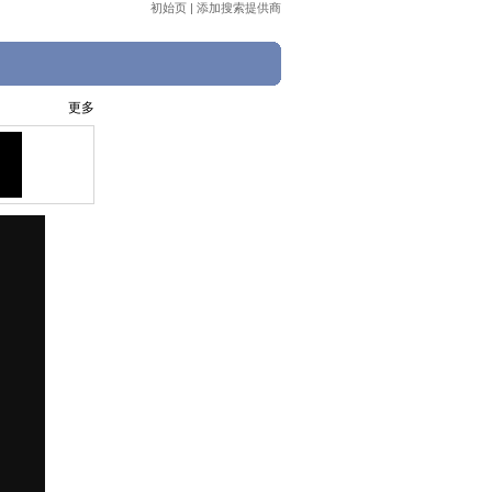
初始页
|
添加搜索提供商
更多