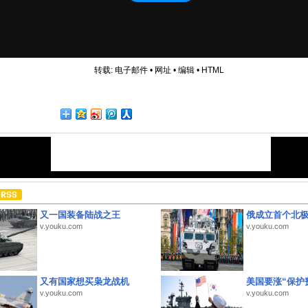
转载:
电子邮件
•
网址
•
编辑
•
HTML
又一国装备陆战之王
俄成立首个北
v.youku.com
v.youku.com
又有国家想买枭龙战机
美国要涨“保护
v.youku.com
v.youku.com