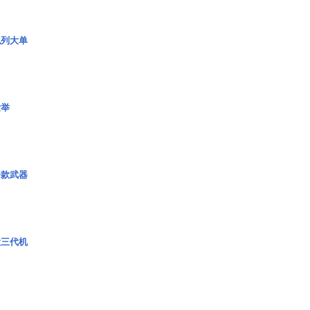
色列大单
壮举
一款武器
役三代机