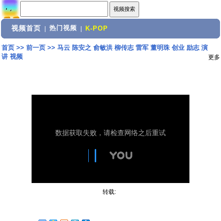
视频首页
热门视频
|
|
K-POP
首页
>>
前一页
>>
马云 陈安之 俞敏洪 柳传志 雷军 董明珠 创业 励志 演
讲 视频
更多
转载: