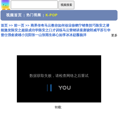
视频首页
热门视频
|
|
K-POP
首页
>>
前一页
>>
商界传奇马云教你如何创业徐鹤宁销售技巧陈安之潜
能激发陈安之超级成功学陈安之口才训练马云营销讲座唐骏郎咸平苏引华
曾仕强俞凌雄小沈阳张一山张雨生林心如李冰冰赵薇杨洋
更多
转载: