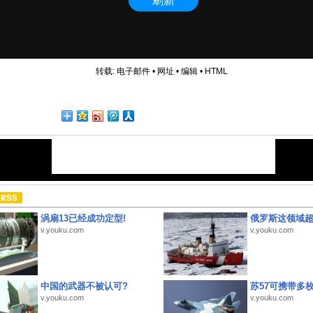
转载:
电子邮件
•
网址
•
编辑
•
HTML
涡扇13已经成功定型!
俄罗斯这领域
v.youku.com
v.youku.com
中国的武器不被认可?
苏57可携带多
v.youku.com
v.youku.com