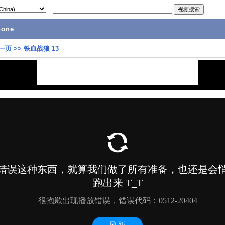
hone
一页
>>
铁血战狼 13