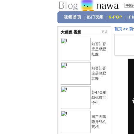
视频首页
热门视频
|
|
K-POP
|
iP
首页
>>
前
大猩猩 视频
更多
知否知否
应是绿肥
红瘦
知否知否
应是绿肥
红瘦
苏47金雕
战机前世
今生
国产天鹰
隐身战机
亮相