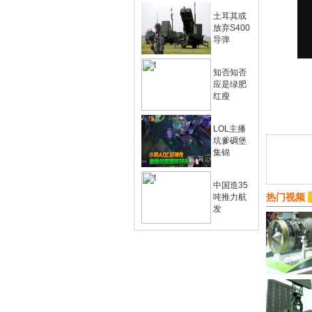
土耳其或
放弃S400
导弹
知否知否
应是绿肥
红瘦
LOL主播
坑爹碉堡
集锦
中国造35
热门视频
吨推力航
发