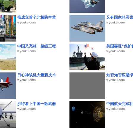
俄成立首个北极防空营
又有国家想买
v.youku.com
v.youku.com
中国又亮相一超级工程
美国要涨“保护
v.youku.com
v.youku.com
日心神战机大量新技术
知否知否应是
v.youku.com
v.youku.com
沙特看上中国一款武器
中国航天完成
v.youku.com
v.youku.com