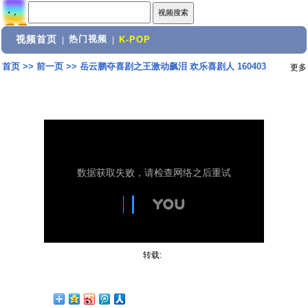
视频首页
热门视频
|
|
K-POP
首页
>>
前一页
>>
岳云鹏夺喜剧之王激动飙泪 欢乐喜剧人 160403
更多
转载: