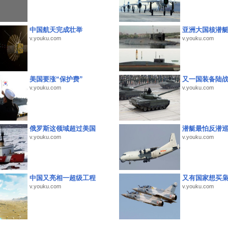
中国航天完成壮举
亚洲大国核潜
v.youku.com
v.youku.com
美国要涨“保护费”
又一国装备陆
v.youku.com
v.youku.com
俄罗斯这领域超过美国
潜艇最怕反潜
v.youku.com
v.youku.com
中国又亮相一超级工程
又有国家想买
v.youku.com
v.youku.com