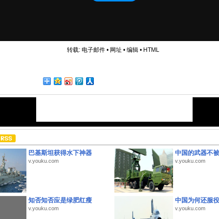
转载:
电子邮件
•
网址
•
编辑
•
HTML
巴基斯坦获得水下神器
中国的武器不被
v.youku.com
v.youku.com
知否知否应是绿肥红瘦
中国为何还服
v.youku.com
v.youku.com