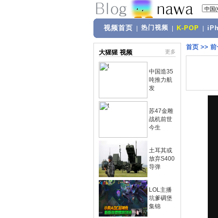
视频首页
热门视频
|
|
K-POP
|
iP
首页
>>
前
大猩猩 视频
更多
中国造35
吨推力航
发
苏47金雕
战机前世
今生
土耳其或
放弃S400
导弹
LOL主播
坑爹碉堡
集锦