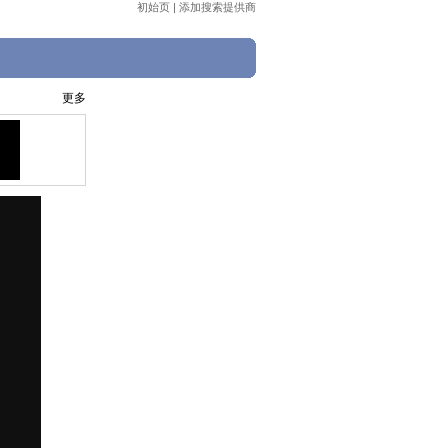
初始页
|
添加搜索提供商
更多