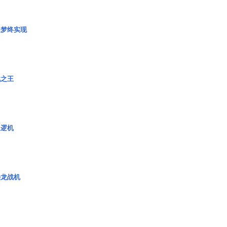
艇梦终实现
战之王
巡逻机
枭龙战机