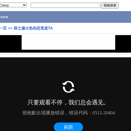
hone
一页
>>
薛之谦火热初恋竟是TA