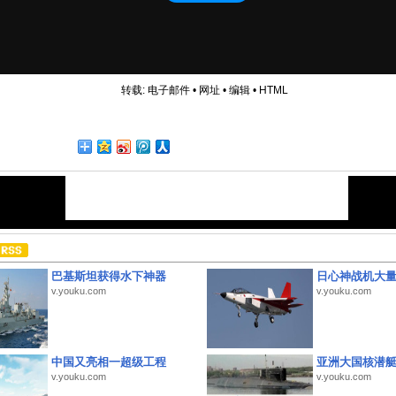
转载:
电子邮件
•
网址
•
编辑
•
HTML
巴基斯坦获得水下神器
日心神战机大
v.youku.com
v.youku.com
中国又亮相一超级工程
亚洲大国核潜
v.youku.com
v.youku.com