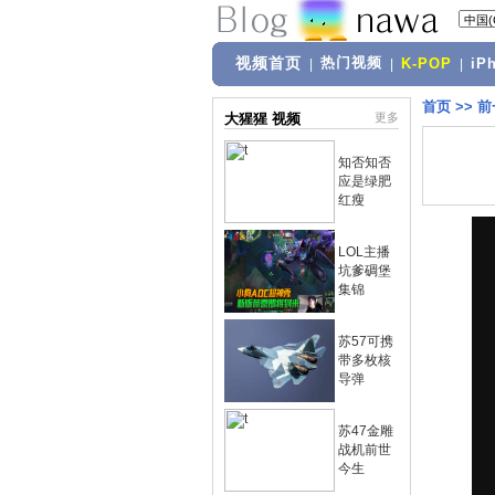
视频首页
热门视频
|
|
K-POP
|
iP
首页
>>
前
大猩猩 视频
更多
知否知否
应是绿肥
红瘦
LOL主播
坑爹碉堡
集锦
苏57可携
带多枚核
导弹
苏47金雕
战机前世
今生