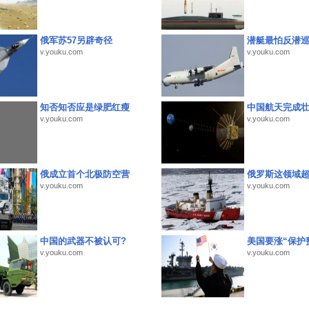
俄军苏57另辟奇径
潜艇最怕反潜
v.youku.com
v.youku.com
知否知否应是绿肥红瘦
中国航天完成
v.youku.com
v.youku.com
俄成立首个北极防空营
俄罗斯这领域
v.youku.com
v.youku.com
中国的武器不被认可?
美国要涨“保护
v.youku.com
v.youku.com