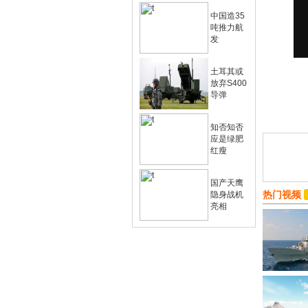
中国造35
吨推力航
发
土耳其或
放弃S400
导弹
知否知否
应是绿肥
红瘦
国产天鹰
热门视频
隐身战机
亮相