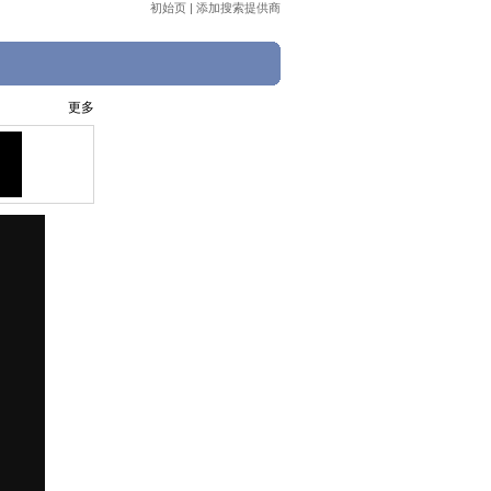
初始页
|
添加搜索提供商
更多