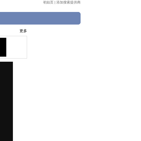
初始页
|
添加搜索提供商
更多