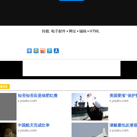
转载:
电子邮件
•
网址
•
编辑
•
HTML
知否知否应是绿肥红瘦
美国要涨“保护
v.youku.com
v.youku.com
中国航天完成壮举
潜艇最怕反潜
v.youku.com
v.youku.com