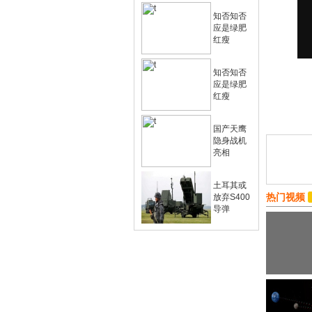
知否知否
应是绿肥
红瘦
知否知否
应是绿肥
红瘦
国产天鹰
隐身战机
亮相
土耳其或
热门视频
放弃S400
导弹