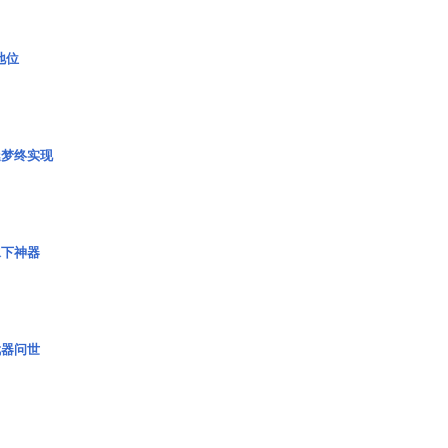
2地位
艇梦终实现
水下神器
武器问世