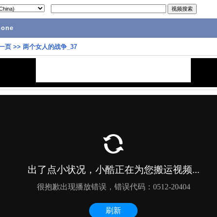
hone
一页
>>
两个女人的战争_37