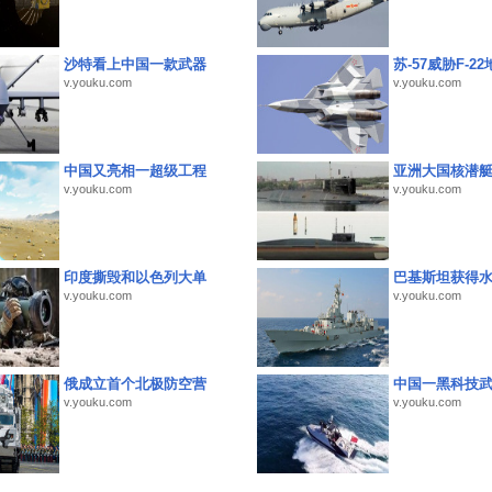
沙特看上中国一款武器
苏-57威胁F-2
v.youku.com
v.youku.com
中国又亮相一超级工程
亚洲大国核潜
v.youku.com
v.youku.com
印度撕毁和以色列大单
巴基斯坦获得
v.youku.com
v.youku.com
俄成立首个北极防空营
中国一黑科技
v.youku.com
v.youku.com