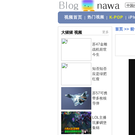
视频首页
热门视频
|
|
K-POP
|
iP
首页
>>
前
大猩猩 视频
更多
苏47金雕
战机前世
今生
知否知否
应是绿肥
红瘦
苏57可携
带多枚核
导弹
LOL主播
坑爹碉堡
集锦