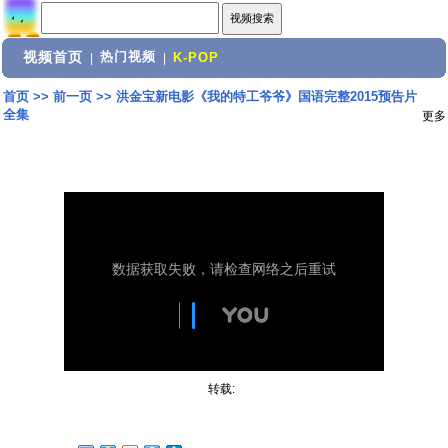
视频首页
热门视频
|
|
K-POP
首页
>>
前一页
>>
洪金宝新电影《我的特工爷爷》国语完整2015预告片
全集
更多
转载: