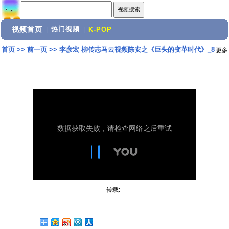
视频首页
热门视频
|
|
K-POP
首页
>>
前一页
>>
李彦宏 柳传志马云视频陈安之《巨头的变革时代》_8
更多
转载: