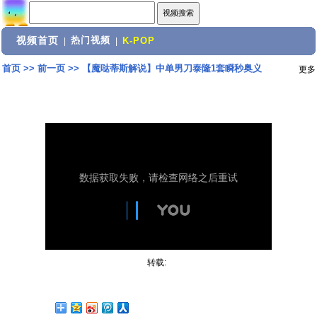
视频首页
热门视频
|
|
K-POP
首页
>>
前一页
>>
【魔哒蒂斯解说】中单男刀泰隆1套瞬秒奥义
更多
转载: