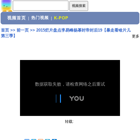
视频首页
热门视频
|
|
K-POP
首页
>>
前一页
>>
2015烂片盘点李易峰杨幂封帝封后19【暴走看啥片儿
第三季】
更多
转载: