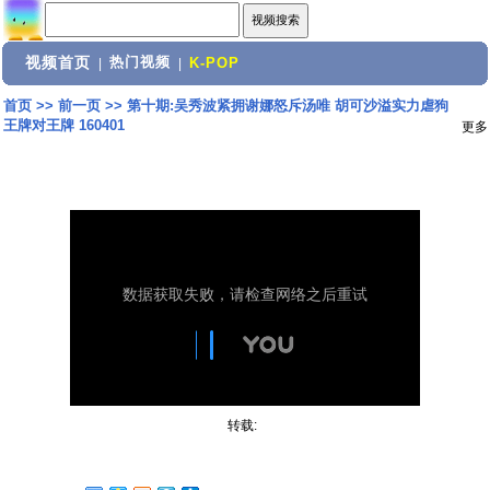
视频首页
热门视频
|
|
K-POP
首页
>>
前一页
>>
第十期:吴秀波紧拥谢娜怒斥汤唯 胡可沙溢实力虐狗
王牌对王牌 160401
更多
转载: