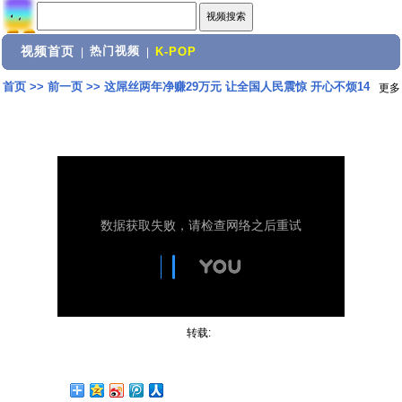
视频首页
热门视频
|
|
K-POP
首页
>>
前一页
>>
这屌丝两年净赚29万元 让全国人民震惊 开心不烦14
更多
转载: