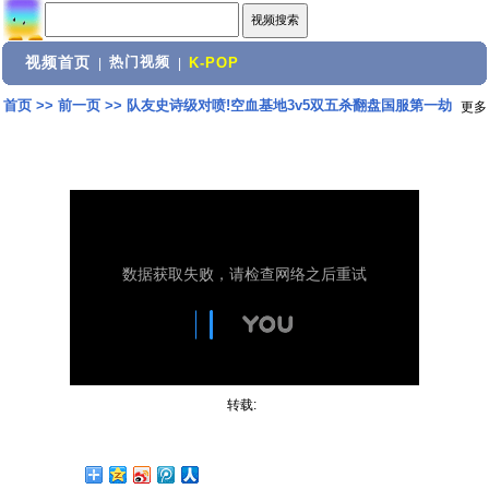
视频首页
热门视频
|
|
K-POP
首页
>>
前一页
>>
队友史诗级对喷!空血基地3v5双五杀翻盘国服第一劫
更多
转载: