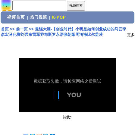
视频首页
热门视频
|
|
K-POP
首页
>>
前一页
>>
最强大脑-【创业时代】小明是如何创业成功的马云李
彦宏马化腾刘强东雷军乔布斯罗永浩张朝阳周鸿祎比尔盖茨
更多
转载: