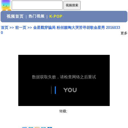
视频首页
热门视频
|
|
K-POP
首页
>>
前一页
>>
金星戳穿骗局 粉丝嗷啕大哭苦寻胡歌金星秀 2016033
0
更多
转载: