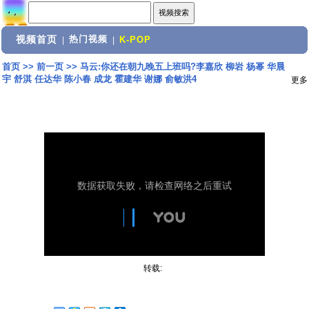
视频首页
热门视频
|
|
K-POP
首页
>>
前一页
>>
马云:你还在朝九晚五上班吗?李嘉欣 柳岩 杨幂 华晨
宇 舒淇 任达华 陈小春 成龙 霍建华 谢娜 俞敏洪4
更多
转载: