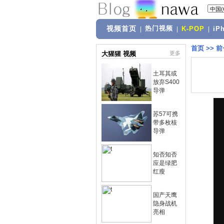
视频首页
热门视频
|
|
K-POP
|
iP
首页
>>
前
大猩猩 视频
更多
土耳其或
放弃S400
导弹
苏57可携
带多枚核
导弹
知否知否
应是绿肥
红瘦
国产天鹰
隐身战机
亮相