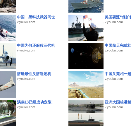
中国一黑科技武器问世
美国要涨“保护
v.youku.com
v.youku.com
中国为何还服役三代机
中国航天完成
v.youku.com
v.youku.com
潜艇最怕反潜巡逻机
中国又亮相一
v.youku.com
v.youku.com
涡扇13已经成功定型!
亚洲大国核潜
v.youku.com
v.youku.com