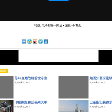
转载:
电子邮件
•
网址
•
编辑
•
HTML
苏47金雕战机前世今生
知否知否应是
v.youku.com
v.youku.com
印度撕毁和以色列大单
巴基斯坦获得
v.youku.com
v.youku.com