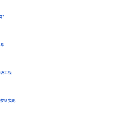
费”
壮举
超级工程
艇梦终实现