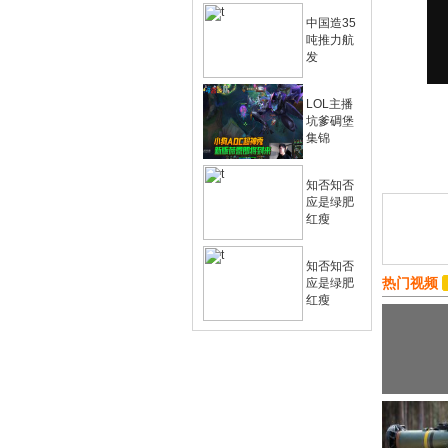
中国造35
吨推力航
发
LOL主播
坑爹碉堡
集锦
知否知否
应是绿肥
红瘦
知否知否
热门视频
应是绿肥
红瘦