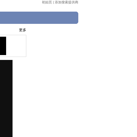
初始页
|
添加搜索提供商
更多