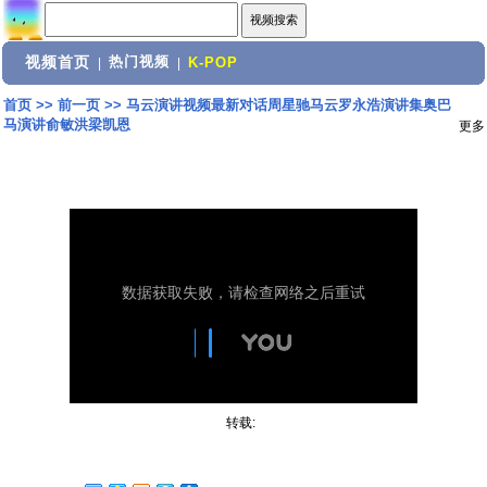
视频首页
热门视频
|
|
K-POP
首页
>>
前一页
>>
马云演讲视频最新对话周星驰马云罗永浩演讲集奥巴
马演讲俞敏洪梁凯恩
更多
转载: