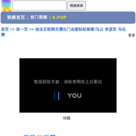
视频首页
热门视频
|
|
K-POP
首页
>>
前一页
>>
创业互联网无需出门在家轻松致富!马云 李彦宏 马化
腾
更多
转载: