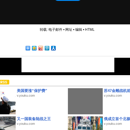
转载:
电子邮件
•
网址
•
编辑
•
HTML
美国要涨“保护费”
苏47金雕战机
v.youku.com
v.youku.com
又一国装备陆战之王
俄成立首个北
v.youku.com
v.youku.com