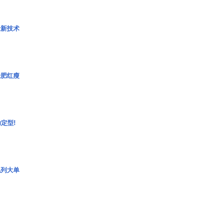
量新技术
绿肥红瘦
定型!
色列大单