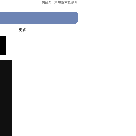
初始页
|
添加搜索提供商
更多