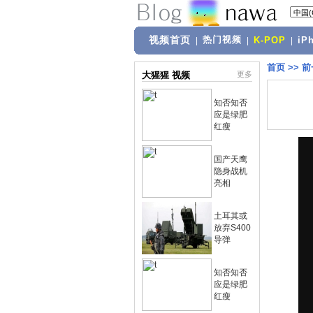
视频首页
热门视频
|
|
K-POP
|
iP
首页
>>
前
大猩猩 视频
更多
知否知否
应是绿肥
红瘦
国产天鹰
隐身战机
亮相
土耳其或
放弃S400
导弹
知否知否
应是绿肥
红瘦