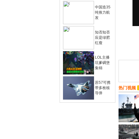
中国造35
吨推力航
发
知否知否
应是绿肥
红瘦
LOL主播
坑爹碉堡
集锦
苏57可携
热门视频
带多枚核
导弹