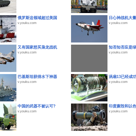
俄罗斯这领域超过美国
日心神战机大
v.youku.com
v.youku.com
又有国家想买枭龙战机
知否知否应是
v.youku.com
v.youku.com
巴基斯坦获得水下神器
涡扇13已经成功
v.youku.com
v.youku.com
中国的武器不被认可?
印度撕毁和以
v.youku.com
v.youku.com