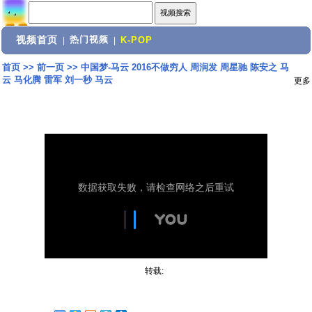
视频首页
热门视频
|
|
K-POP
首页
>>
前一页
>>
中国梦-马云 2016不做穷人 周润发 周星驰 陈安之 马
云 马化腾 雷军 刘一秒 马云
更多
转载: