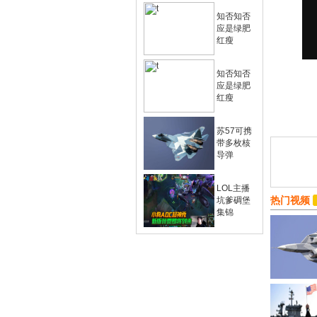
知否知否
应是绿肥
红瘦
知否知否
应是绿肥
红瘦
苏57可携
带多枚核
导弹
LOL主播
热门视频
坑爹碉堡
集锦