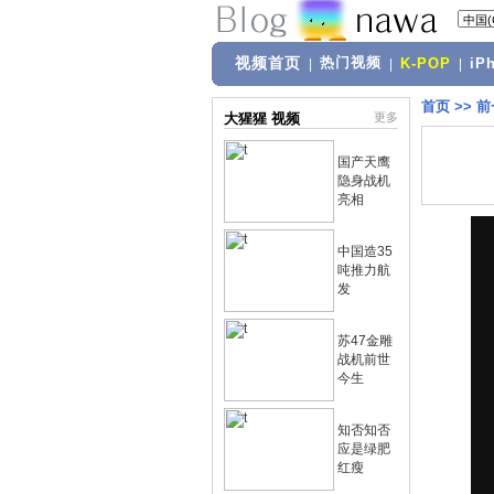
视频首页
热门视频
|
|
K-POP
|
iP
首页
>>
前
大猩猩 视频
更多
国产天鹰
隐身战机
亮相
中国造35
吨推力航
发
苏47金雕
战机前世
今生
知否知否
应是绿肥
红瘦