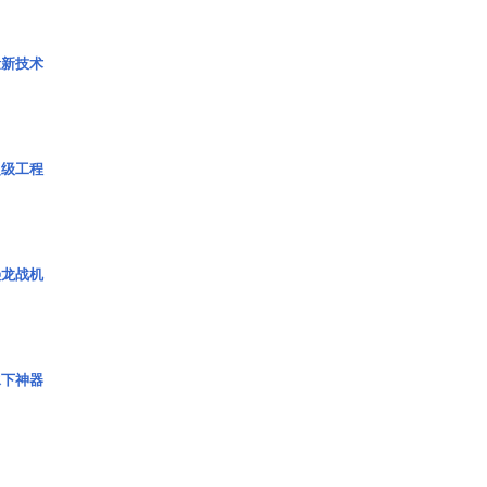
量新技术
超级工程
枭龙战机
水下神器