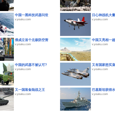
中国一黑科技武器问世
日心神战机大
v.youku.com
v.youku.com
俄成立首个北极防空营
中国又亮相一
v.youku.com
v.youku.com
中国的武器不被认可?
又有国家想买
v.youku.com
v.youku.com
又一国装备陆战之王
巴基斯坦获得
v.youku.com
v.youku.com