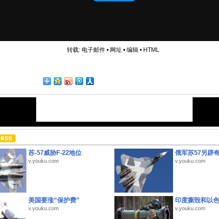
转载:
电子邮件
•
网址
•
编辑
•
HTML
苏-57威胁F-22地位
俄军苏57另辟
v.youku.com
v.youku.com
美国要涨“保护费”
印度撕毁和以
v.youku.com
v.youku.com