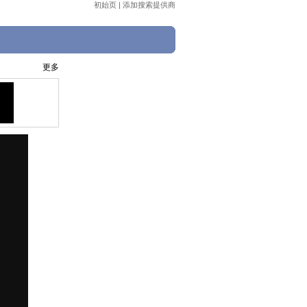
初始页
|
添加搜索提供商
更多