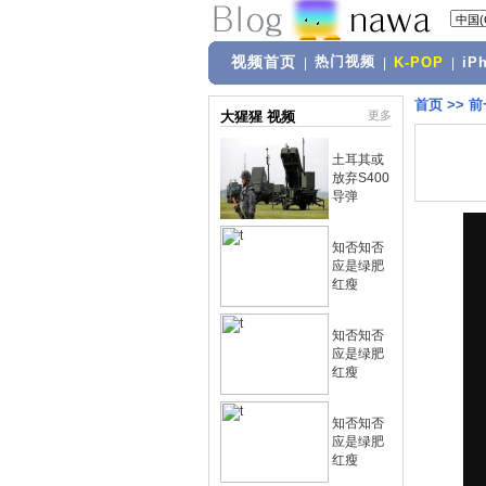
视频首页
热门视频
|
|
K-POP
|
iP
首页
>>
前
大猩猩 视频
更多
土耳其或
放弃S400
导弹
知否知否
应是绿肥
红瘦
知否知否
应是绿肥
红瘦
知否知否
应是绿肥
红瘦