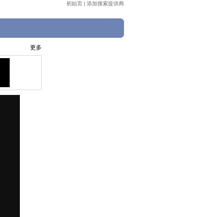
初始页
|
添加搜索提供商
更多