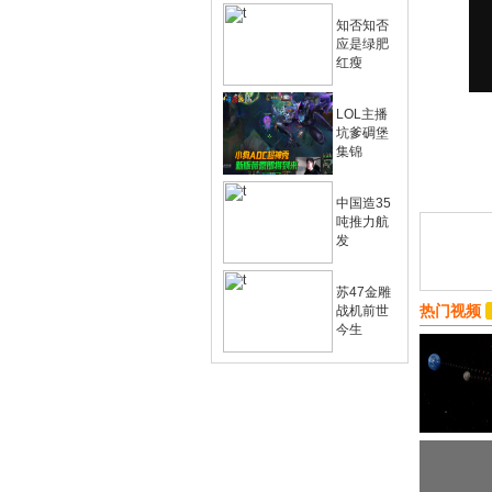
知否知否
应是绿肥
红瘦
LOL主播
坑爹碉堡
集锦
中国造35
吨推力航
发
苏47金雕
热门视频
战机前世
今生