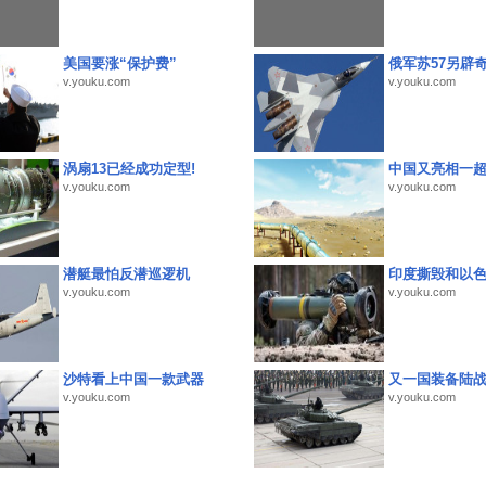
美国要涨“保护费”
俄军苏57另辟
v.youku.com
v.youku.com
涡扇13已经成功定型!
中国又亮相一
v.youku.com
v.youku.com
潜艇最怕反潜巡逻机
印度撕毁和以
v.youku.com
v.youku.com
沙特看上中国一款武器
又一国装备陆
v.youku.com
v.youku.com