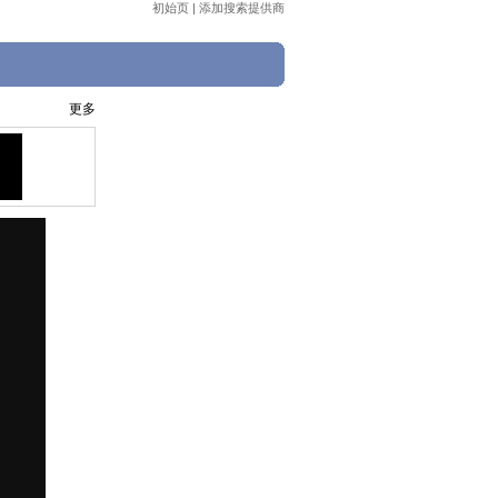
初始页
|
添加搜索提供商
更多