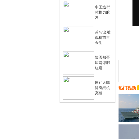
中国造35
吨推力航
发
苏47金雕
战机前世
今生
知否知否
应是绿肥
红瘦
国产天鹰
热门视频
隐身战机
亮相