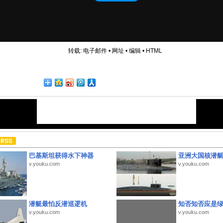
转载:
电子邮件
•
网址
•
编辑
•
HTML
巴基斯坦获得水下神器
亚洲大国核潜
v.youku.com
v.youku.com
潜艇最怕反潜巡逻机
知否知否应是
v.youku.com
v.youku.com