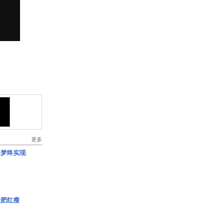
更多
艇梦终实现
绿肥红瘦