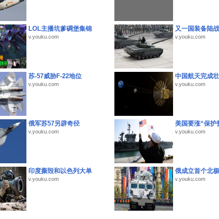
LOL主播坑爹碉堡集锦
又一国装备陆
v.youku.com
v.youku.com
苏-57威胁F-22地位
中国航天完成
v.youku.com
v.youku.com
俄军苏57另辟奇径
美国要涨“保护
v.youku.com
v.youku.com
印度撕毁和以色列大单
俄成立首个北
v.youku.com
v.youku.com