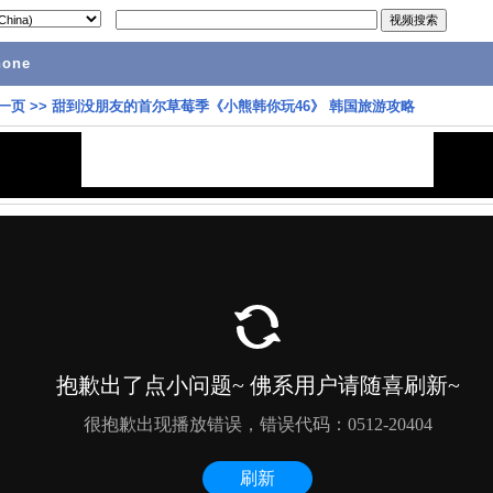
hone
一页
>>
甜到没朋友的首尔草莓季《小熊韩你玩46》 韩国旅游攻略