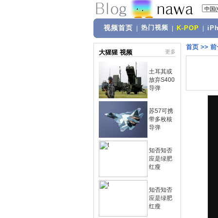
视频首页
热门视频
|
|
K-POP
|
iP
首页
>>
前
大猩猩 视频
更多
土耳其或
放弃S400
导弹
苏57可携
带多枚核
导弹
知否知否
应是绿肥
红瘦
知否知否
应是绿肥
红瘦