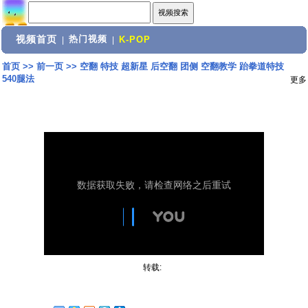
视频首页
热门视频
|
|
K-POP
首页
>>
前一页
>>
空翻 特技 超新星 后空翻 团侧 空翻教学 跆拳道特技
540腿法
更多
转载: