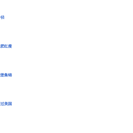
奇径
绿肥红瘦
碉堡集锦
超过美国