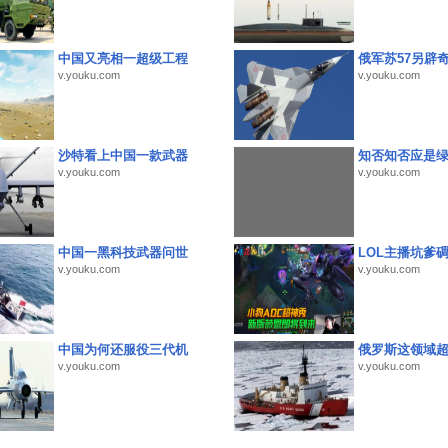
中国又亮相一超级工程
俄军苏57另辟
v.youku.com
v.youku.com
沙特看上中国一款武器
知否知否应是
v.youku.com
v.youku.com
中国一黑科技武器问世
LOL主播坑爹
v.youku.com
v.youku.com
中国为何还服役三代机
俄罗斯这领域
v.youku.com
v.youku.com