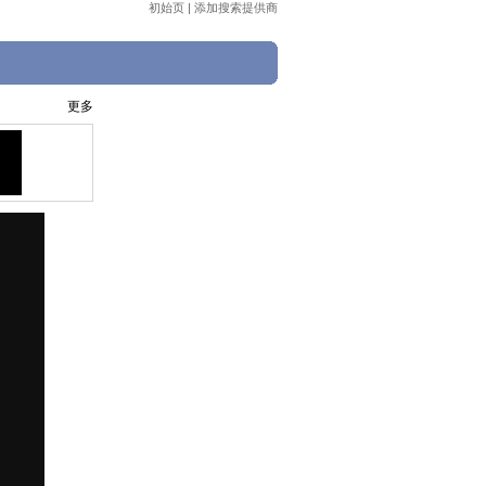
初始页
|
添加搜索提供商
更多