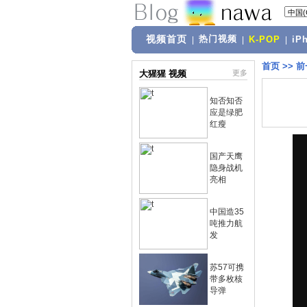
视频首页
热门视频
|
|
K-POP
|
iP
首页
>>
前
大猩猩 视频
更多
知否知否
应是绿肥
红瘦
国产天鹰
隐身战机
亮相
中国造35
吨推力航
发
苏57可携
带多枚核
导弹