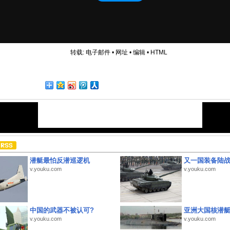
转载:
电子邮件
•
网址
•
编辑
•
HTML
潜艇最怕反潜巡逻机
又一国装备陆
v.youku.com
v.youku.com
中国的武器不被认可?
亚洲大国核潜
v.youku.com
v.youku.com