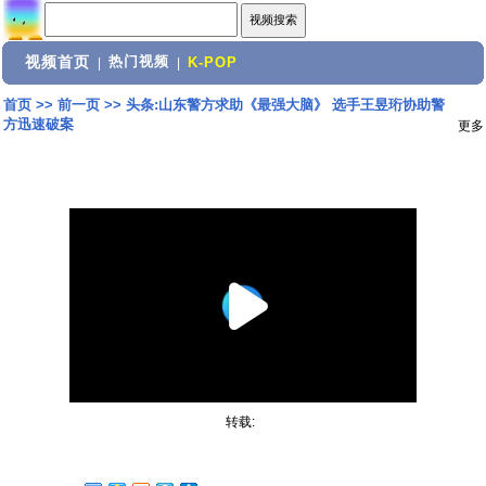
视频首页
热门视频
|
|
K-POP
首页
>>
前一页
>>
头条:山东警方求助《最强大脑》 选手王昱珩协助警
方迅速破案
更多
转载: