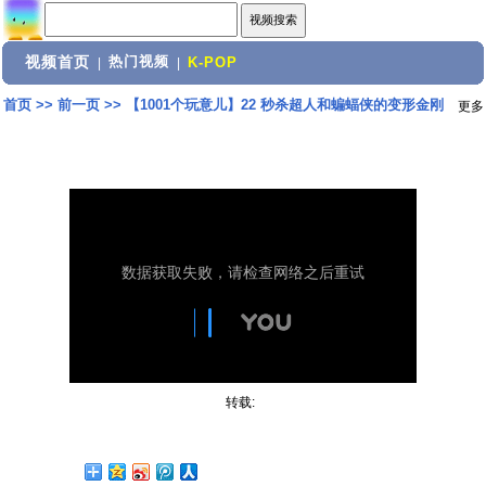
视频首页
热门视频
|
|
K-POP
首页
>>
前一页
>>
【1001个玩意儿】22 秒杀超人和蝙蝠侠的变形金刚
更多
转载: