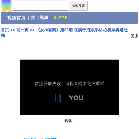
视频首页
热门视频
|
|
K-POP
首页
>>
前一页
>>
《女神有药》第82期 丧病奇招秀身材 心机婊再遭吐
槽
更多
转载: