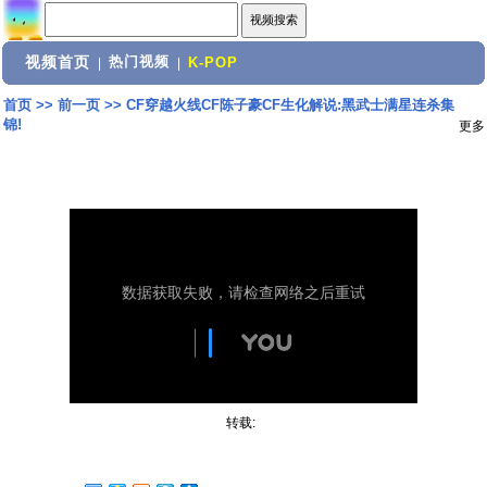
视频首页
热门视频
|
|
K-POP
首页
>>
前一页
>>
CF穿越火线CF陈子豪CF生化解说:黑武士满星连杀集
锦!
更多
转载: