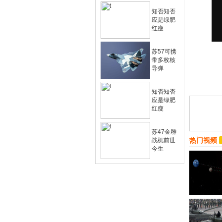
知否知否
应是绿肥
红瘦
苏57可携
带多枚核
导弹
知否知否
应是绿肥
红瘦
苏47金雕
热门视频
战机前世
今生