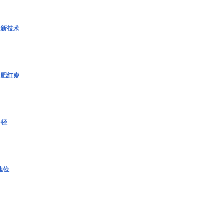
量新技术
绿肥红瘦
奇径
2地位