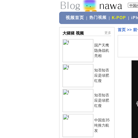
视频首页
热门视频
|
|
K-POP
|
iP
首页
>>
前
大猩猩 视频
更多
国产天鹰
隐身战机
亮相
知否知否
应是绿肥
红瘦
知否知否
应是绿肥
红瘦
中国造35
吨推力航
发