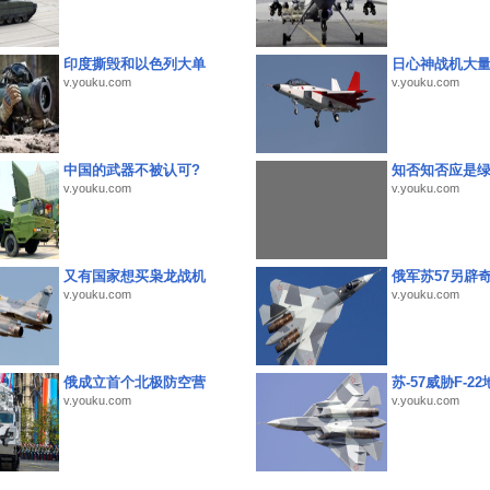
印度撕毁和以色列大单
日心神战机大
v.youku.com
v.youku.com
中国的武器不被认可?
知否知否应是
v.youku.com
v.youku.com
又有国家想买枭龙战机
俄军苏57另辟
v.youku.com
v.youku.com
俄成立首个北极防空营
苏-57威胁F-2
v.youku.com
v.youku.com