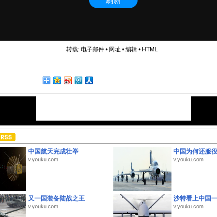
转载:
电子邮件
•
网址
•
编辑
•
HTML
中国航天完成壮举
中国为何还服
v.youku.com
v.youku.com
又一国装备陆战之王
沙特看上中国
v.youku.com
v.youku.com