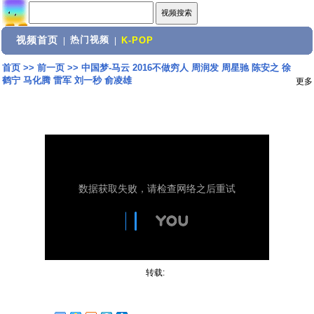
视频首页
热门视频
|
|
K-POP
首页
>>
前一页
>>
中国梦-马云 2016不做穷人 周润发 周星驰 陈安之 徐
鹤宁 马化腾 雷军 刘一秒 俞凌雄
更多
转载: