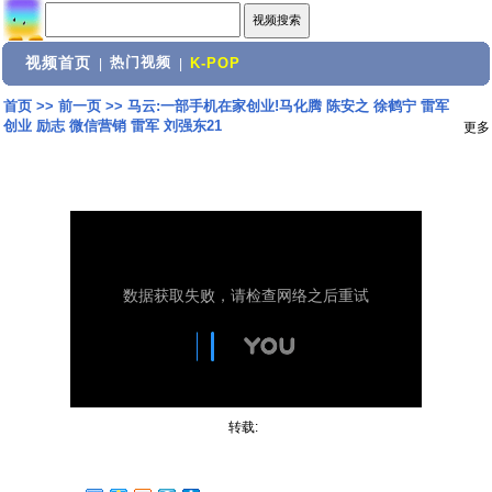
视频首页
热门视频
|
|
K-POP
首页
>>
前一页
>>
马云:一部手机在家创业!马化腾 陈安之 徐鹤宁 雷军
创业 励志 微信营销 雷军 刘强东21
更多
转载: